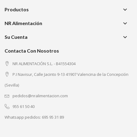
keyboard_arrow_down
Productos
keyboard_arrow_down
NR Alimentación
keyboard_arrow_down
Su Cuenta
Contacta Con Nosotros
NR ALIMENTACIÓN S.L. - B41554304
P.I Navisur, Calle Jacinto 9-13 41907 Valencina de la Concepción
(Sevilla)
pedidos@nralimentacion.com
955 61 50 40
Whatsapp pedidos:
695 95 31 89