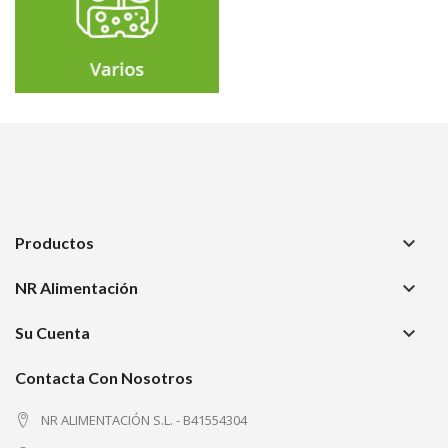
keyboard_arrow_down
Productos
keyboard_arrow_down
NR Alimentación
keyboard_arrow_down
Su Cuenta
Contacta Con Nosotros
NR ALIMENTACIÓN S.L. - B41554304