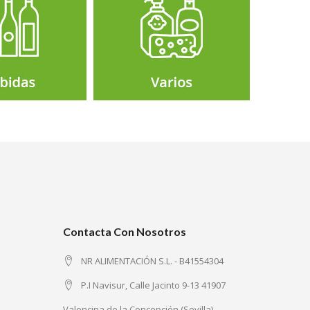
Contacta Con Nosotros
NR ALIMENTACIÓN S.L. - B41554304
P.I Navisur, Calle Jacinto 9-13 41907
Valencina de la Concepción (Sevilla)