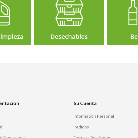
entación
Su Cuenta
Información Personal
al
Pedidos
Y Condiciones
Facturas Por Abono