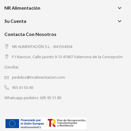
keyboard_arrow_down
NR Alimentación
keyboard_arrow_down
Su Cuenta
Contacta Con Nosotros
NR ALIMENTACIÓN S.L. - B41554304
P.I Navisur, Calle Jacinto 9-13 41907 Valencina de la Concepción
(Sevilla)
pedidos@nralimentacion.com
955 61 50 40
Whatsapp pedidos:
695 95 31 89