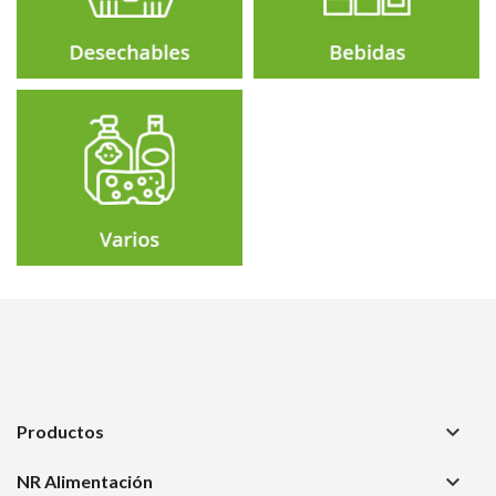
keyboard_arrow_down
Productos
keyboard_arrow_down
NR Alimentación