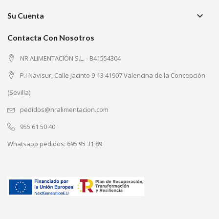
keyboard_arrow_down
Su Cuenta
Contacta Con Nosotros
NR ALIMENTACIÓN S.L. - B41554304
P.I Navisur, Calle Jacinto 9-13 41907 Valencina de la Concepción
(Sevilla)
pedidos@nralimentacion.com
955 61 50 40
Whatsapp pedidos:
695 95 31 89