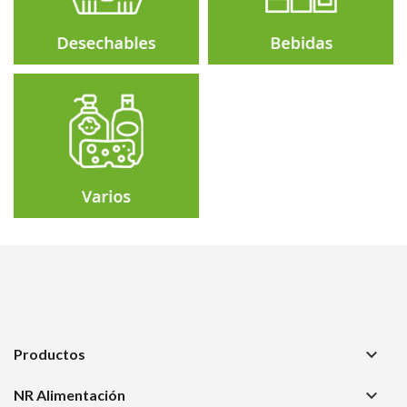
keyboard_arrow_down
Productos
keyboard_arrow_down
NR Alimentación