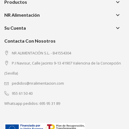
keyboard_arrow_down
Productos
keyboard_arrow_down
NR Alimentación
keyboard_arrow_down
Su Cuenta
Contacta Con Nosotros
NR ALIMENTACIÓN S.L. - B41554304
P.I Navisur, Calle Jacinto 9-13 41907 Valencina de la Concepción
(Sevilla)
pedidos@nralimentacion.com
955 61 50 40
Whatsapp pedidos:
695 95 31 89