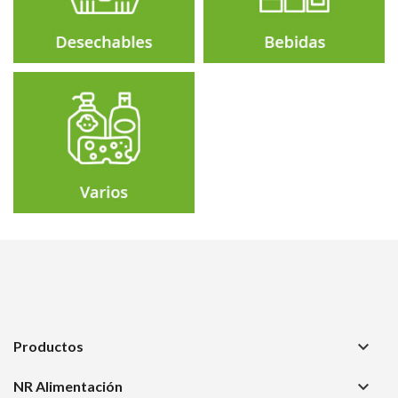
keyboard_arrow_down
Productos
keyboard_arrow_down
NR Alimentación