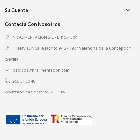
keyboard_arrow_down
Su Cuenta
Contacta Con Nosotros
NR ALIMENTACIÓN S.L. - B41554304
P.I Navisur, Calle Jacinto 9-13 41907 Valencina de la Concepción
(Sevilla)
pedidos@nralimentacion.com
955 61 50 40
Whatsapp pedidos:
695 95 31 89